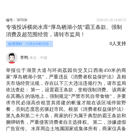
编号：587038
2026-05-28 14:09:55
专项投诉横岗水库“厚岛栖湖小筑”霸王条款、强制
消费及超范围经营，请转市监局！
0人支持
处理用时：13天0小时35分
李鸭
来自：中国
举报位于湖景大道与环岗荔园街交叉口西南450米的商
家“厚岛栖湖小筑”，严重违反《消费者权益保护法》及相
关市场经营法规，存在以下三大违法违规行为，请市监局
依法查处： 第一，设置霸王条款，变相强制消费。 该商家
在其圈占的场地上，强制规定“严禁市民自带食物”，并要
求市民必须高价租赁其搭建的帐篷才能在该区域停留野
餐，否则态度恶劣驱赶市民。根据《消费者权益保护法》
第九条和第二十六条，商家的行为属于典型的霸王条款和
捆绑销售，严重侵害消费者自主选择权。 第二，涉嫌虚假
广告宣传。 水库周边土地属国家或集体所有，商家仅具备