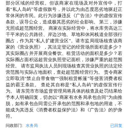
部分区域的经营权。但该商家在现场及对外宣传中，打
着“私人岛屿”等虚假旗号，并以此为由态度恶劣地驱赶正
常休闲的市民。此行为涉嫌违反《广告法》中的虚假宣传
条款，误导公众，造成极其恶劣的社会影响。 第三，涉嫌
无照或超范围经营。 商家在实际经营中，将水库旁高达三
千平米的公共路径、岸边沙地、草地和休闲栈道全部强行
圈占，作为其“私人扩建营业区”。请市监局现场核查该商
家的《营业执照》，其法定登记的经营场所面积是多少？
其实际圈占并开展商业餐饮、租赁活动的面积是多少？若
实际圈占面积远超营业执照登记面积，涉嫌严重的超范围
经营。 请市监局执法人员到现场核查其营业执照的法定经
营范围与实际占地面积，查处超范围经营行为。 责令商家
立即取消“禁止自带食物““强制租赁帐篷”等侵害消费者权
益的霸王条款。 查处其自称是“私人岛屿”的虚假宣传行
为。 请东莞市市场监督管理局将具体的核查及处罚结果给
予本人明确回复，切勿以“商家有水务局承包合同”为由推
脱，如有承包合同需公开承包的范围和承包地的用途，不
能成为其违反《消费者权益保护法》和《广告法》的护身
符。
问政部门:
水务局
已回复