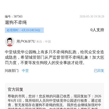
编号：587563
2026-05-30 19:58:28
遛狗不牵绳
0人支持
处理用时：4天18小时34分
用户Ob3F7U
来自：中国
中堂镇觉华公园晚上有多只不牵绳狗乱跑，给民众安全造
成隐患，希望城管部门从严监督管理不牵绳乱象！加大惩
罚力度，不要等发生狗咬人的安全事故才处理。
问政部门:
中堂
已回复
官方回复
尊敬的市民，您好！您反映的问题已收悉，现回复如下：2026
年6月1日，我所组织人员到中堂镇觉华公园进行核查，通过巡
查，暂无发现存在遛狗不牵绳的情况。 我所也会继续加强对中