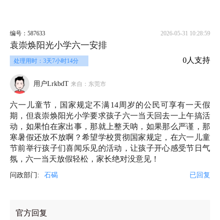
编号：587633
2026-05-31 10:28:59
袁崇焕阳光小学六一安排
0人支持
处理用时：3天7小时14分
用户LrkbdT
来自：东莞市
六一儿童节，国家规定不满14周岁的公民可享有一天假
期，但袁崇焕阳光小学要求孩子六一当天回去一上午搞活
动，如果怕在家出事，那就上整天呐，如果那么严谨，那
寒暑假还放不放啊？希望学校贯彻国家规定，在六一儿童
节前举行孩子们喜闻乐见的活动，让孩子开心感受节日气
氛，六一当天放假轻松，家长绝对没意见！
问政部门:
石碣
已回复
官方回复