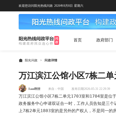
欢迎您访问阳光热线问政
2026年8月8日
星期六
首页
政府部门
阳光问政
>
问政详情
万江滨江公馆小区7栋二单元1
Aaaa啊狸
来自：中国
发布日期2026-05-31 22:29:39
万江滨江公馆小区7栋二单元1703室和1704室
政务服务中心申请双证合一时，工作人员告知是三个证，
上7栋2单元1803室的是另外的产权人，不是同一的