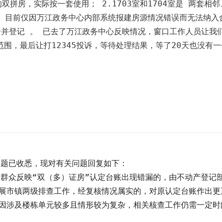
双拼房，实际按一套使用； 2.1703室和1704室是 两套相
. 目前仅因万江政务中心内部系统报建房源情况错误而无法纳入
合并登记 。 已去了万江政务中心反映情况，窗口工作人员让我
围，最后让打12345投诉，等待处理结果，等了20天也没有
题已收悉，现对有关问题回复如下：

于群众反映“双（多）证房”认定台账出现错漏的，由不动产登记
展市镇两级排查工作，经复核情况属实的，对原认定台账作出更
因涉及楼栋单元较多且情形较为复杂，相关核查工作仍需一定时