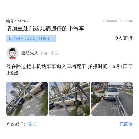
编号：587927
2026-06-01 16:39:40
请加重处罚这几辆违停的小汽车
0人支持
处理用时：2天2小时46分
喜碧夫人
来自：中国
停在路边把非机动车车道入口堵死了 拍摄时间：6月1日早
上9点
问政部门:
黄江
已回复