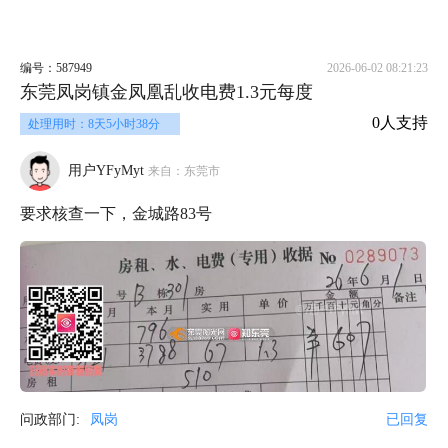
编号：587949
2026-06-02 08:21:23
东莞凤岗镇金凤凰乱收电费1.3元每度
0人支持
处理用时：8天5小时38分
用户YFyMyt
来自：东莞市
要求核查一下，金城路83号
问政部门:
凤岗
已回复