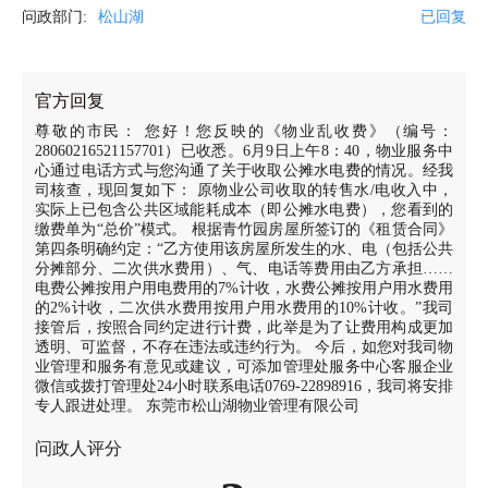
问政部门:
松山湖
已回复
官方回复
尊敬的市民： 您好！您反映的《物业乱收费》（编号：
28060216521157701）已收悉。6月9日上午8：40，物业服务中
心通过电话方式与您沟通了关于收取公摊水电费的情况。经我
司核查，现回复如下： 原物业公司收取的转售水/电收入中，
实际上已包含公共区域能耗成本（即公摊水电费），您看到的
缴费单为“总价”模式。 根据青竹园房屋所签订的《租赁合同》
第四条明确约定：“乙方使用该房屋所发生的水、电（包括公共
分摊部分、二次供水费用）、气、电话等费用由乙方承担……
电费公摊按用户用电费用的7%计收，水费公摊按用户用水费用
的2%计收，二次供水费用按用户用水费用的10%计收。”我司
接管后，按照合同约定进行计费，此举是为了让费用构成更加
透明、可监督，不存在违法或违约行为。 今后，如您对我司物
业管理和服务有意见或建议，可添加管理处服务中心客服企业
微信或拨打管理处24小时联系电话0769-22898916，我司将安排
专人跟进处理。 东莞市松山湖物业管理有限公司
问政人评分