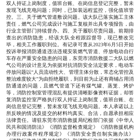
双人持证上岗制度，值班台账、在岗信息登记完整，暂未
发现飞线充电问题；同时，已加装远程监控，强化值班管
控。三、关于燃气管道敷设问题。该大队已落实施工主体
责任，燃气公司完成设计与施工复核并出具专项报告，由
行业主管部门持续督办。四、关于履职尽责问题。前期排
查出的消防隐患，经该大队全程跟踪督导，现已整改完
毕，相关工作履职到位。有记录可查从2023年6月5日开始
投诉举报消防通道违法违规安装燃气管道、停放电动自行
车存在严重安全隐患的问题，东莞市消防救援二大队以燃
气公司的设计意见为依据对抗消防安全法定要求，电动车
停放问题以“人员流动性大、管理主体分散，常态化管控及
整治难度较大”为由拒绝履职，到目前为止还有商铺占用消
防通道的问题，且燃气管道下还有煤气罐、蒸笼、烤炉
等，消防控制室管理混乱有提供清晰影像资料证据，却答
复消防监控室严格执行双人持证上岗制度，值班台账、在
岗信息登记完整，暂未发现飞线充电问题。本人承诺以上
所反映的情况及提交的材料均真实、合法，自愿承担相应
法律责任。请驻东莞市消防救援局纪检部门依据《中华人
民共和国消防法》《消防监督检查规定》《消防救援机构
办理行政案件程序规定》《消防安全责任制实施办法》