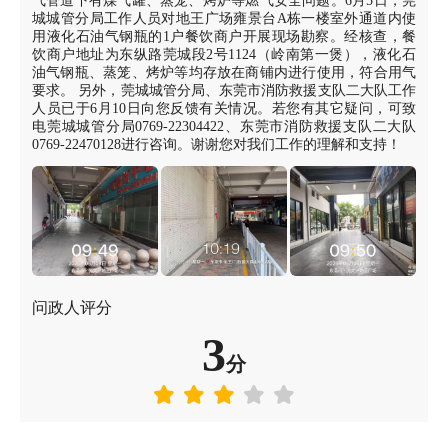
气管道下有煤气罐、蒸笼、烤炉等燃气安全问题。6月5日，莞
城城管分局工作人员对地王广场雍景台A栋一楼室外通道内使
用液化石油气钢瓶的1户餐饮商户开展现场勘察。经核查，餐
饮商户地址为东纵路莞城段2号1124（岭南第一煲），液化石
油气钢瓶、蒸笼、烤炉等均存放在商铺内进行使用，符合用气
要求。 另外，莞城城管分局、东莞市消防救援支队二大队工作
人员已于6月10日向您反馈有关情况。若您有其它疑问，可致
电莞城城管分局0769-22304422、东莞市消防救援支队二大队
0769-22470128进行咨询。谢谢您对我们工作的理解和支持！
问政人评分
3
分