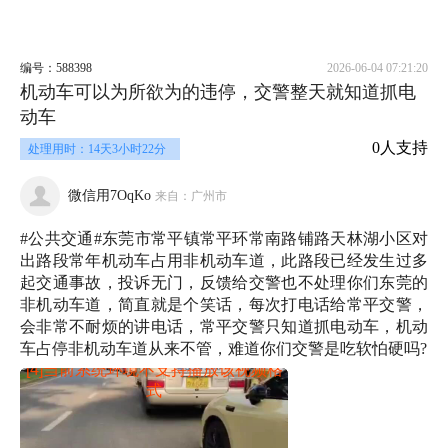
编号：588398
2026-06-04 07:21:20
机动车可以为所欲为的违停，交警整天就知道抓电
动车
0人支持
处理用时：14天3小时22分
微信用7OqKo
来自：广州市
#公共交通#东莞市常平镇常平环常南路铺路天林湖小区对
出路段常年机动车占用非机动车道，此路段已经发生过多
起交通事故，投诉无门，反馈给交警也不处理你们东莞的
非机动车道，简直就是个笑话，每次打电话给常平交警，
会非常不耐烦的讲电话，常平交警只知道抓电动车，机动
车占停非机动车道从来不管，难道你们交警是吃软怕硬吗?
[4]当前系统环境不支持播放该视频格
式