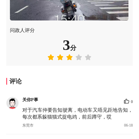
问政人评分
3
分
评论
关你P事
0
对于汽车仲要告知驶离，电动车又唔见距地告知，
每次都系躲猫猫式捉电鸡，前后蹲守，哎
东莞市
06-18