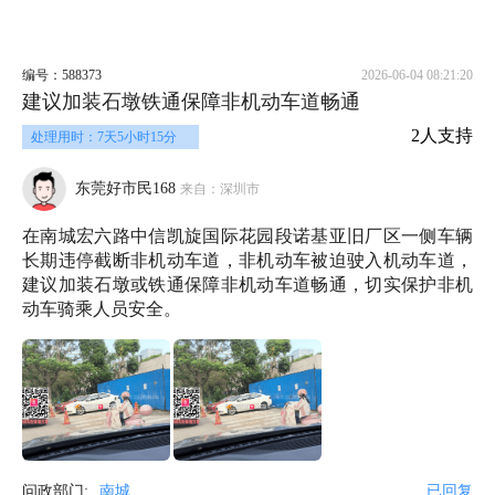
编号：588373
2026-06-04 08:21:20
建议加装石墩铁通保障非机动车道畅通
2人支持
处理用时：7天5小时15分
东莞好市民168
来自：深圳市
在南城宏六路中信凯旋国际花园段诺基亚旧厂区一侧车辆
长期违停截断非机动车道，非机动车被迫驶入机动车道，
建议加装石墩或铁通保障非机动车道畅通，切实保护非机
动车骑乘人员安全。
问政部门:
南城
已回复