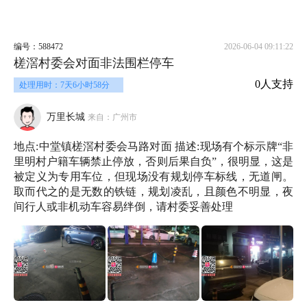
编号：588472
2026-06-04 09:11:22
槎滘村委会对面非法围栏停车
0人支持
处理用时：7天6小时58分
万里长城
来自：广州市
地点:中堂镇槎滘村委会马路对面 描述:现场有个标示牌“非
里明村户籍车辆禁止停放，否则后果自负”，很明显，这是
被定义为专用车位，但现场没有规划停车标线，无道闸。
取而代之的是无数的铁链，规划凌乱，且颜色不明显，夜
间行人或非机动车容易绊倒，请村委妥善处理