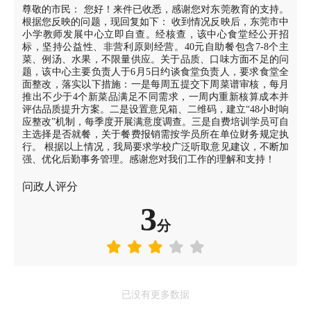
尊敬的市民： 您好！来件已收悉，感谢您对东莞教育的支持。
根据您反映的问题，现回复如下： 收到情况反映后，东莞市中
小学教师发展中心立即自查。经核查，该中心食堂经公开招
标，坚持公益性、非营利原则经营。40元自助餐包含7-8个主
菜、例汤、水果，不限量供应。关于品质、口味方面不足的问
题，该中心主要负责人于6月5日约谈食堂负责人，要求食堂全
面整改，落实以下措施：一是每周五提交下周菜谱审核，每月
推出不少于4个新菜品满足不同需求，一周内重新核算成本并
评估品质提升方案。二是设置意见箱、二维码，建立“48小时响
应整改”机制，每季度开展满意度调查。三是自费培训学员可自
主选择是否就餐，关于餐费报销需按学员所在单位财务规定执
行。 根据以上情况，我局要求学校广泛听取意见建议，不断加
强、优化后勤事务管理。感谢您对我们工作的理解和支持！
问政人评分
3
分
已没有更多数据