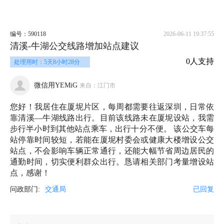
编号：590118
2026-06-11 19:37:55
清溪-牛湖公交线路增加站点建议
0人支持
处理用时：5天8小时28分
微信用YEMiG
来自：江门市
您好！我居住在厦坭片区，每周都需要往返深圳，日常依
靠清溪—牛湖线路出行。目前该线路未在厦坭设站，我需
步行半小时到其他站点乘车，出行十分不便。 该公交车每
站停靠时间较短，若能在厦坭村委会或健康大楼增设公交
站点，不会影响车辆正常通行，还能大幅节省周边居民的
通勤时间，切实便利群众出行。恳请相关部门考量增设站
点，感谢！
问政部门:
交通局
已回复