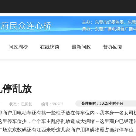
问政周榜
在线访谈
最新问政
督办回复
乱停乱放
处理用时：5天23小时44分
7
状态： 已回复
编号：592787
排商户用电动车还有搞一些柱子放在停车位内～我本身一名女司
这里停车位少，个个车主乱停乱放造成大拥堵～这里商户已经违
广场京东数码还有江西米粉这几家商户用障碍物霸占画好停车位