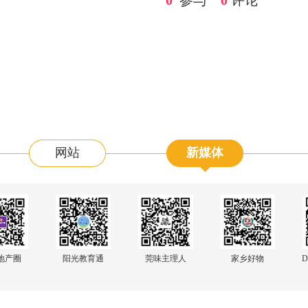
0
参与
0
评论
网站
新媒体
阳光教育通
地产圈
莞味主理人
家乡好物
D