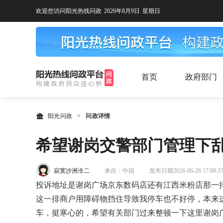
欢迎您访问阳光热线问政
2026年8月9日
星期日
首页
政府部门
阳光问政
>
问政详情
希望谢岗交警部门管理下
寂寞沙洲冷二
来自：中国
发布日期2026-06-26 17:08:3
投诉地址是谢岗广场京东数码店还有江西米粉店那一
这一排商户用障碍物挡住导致我停车也不好停，本来
车，挺寒心的，希望有关部门过来整顿一下这里谢岗