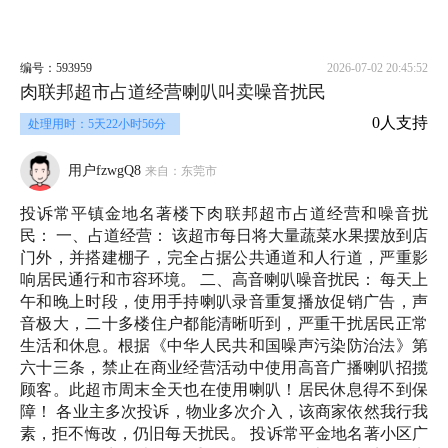
编号：593959
2026-07-02 20:45:52
肉联邦超市占道经营喇叭叫卖噪音扰民
0人支持
处理用时：5天22小时56分
用户fzwgQ8
来自：东莞市
投诉常平镇金地名著楼下肉联邦超市占道经营和噪音扰
民： 一、占道经营： 该超市每日将大量蔬菜水果摆放到店
门外，并搭建棚子，完全占据公共通道和人行道，严重影
响居民通行和市容环境。 二、高音喇叭噪音扰民： 每天上
午和晚上时段，使用手持喇叭录音重复播放促销广告，声
音极大，二十多楼住户都能清晰听到，严重干扰居民正常
生活和休息。根据《中华人民共和国噪声污染防治法》第
六十三条，禁止在商业经营活动中使用高音广播喇叭招揽
顾客。此超市周末全天也在使用喇叭！居民休息得不到保
障！ 各业主多次投诉，物业多次介入，该商家依然我行我
素，拒不悔改，仍旧每天扰民。 投诉常平金地名著小区广