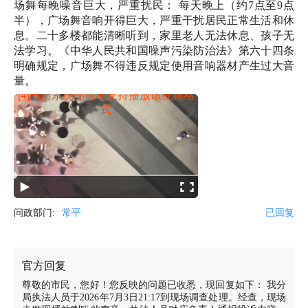
场舞每晚噪音巨大，严重扰民： 每天晚上（约7点至9点
半），广场舞音响开得巨大，严重干扰居民正常生活和休
息。二十多楼都能清晰听到，家里老人无法休息、孩子无
法学习。《中华人民共和国噪声污染防治法》第六十四条
明确规定，广场舞不得违反规定使用音响器材产生过大音
量。
[4]当前系统环境不支持播放该视频格
式
问政部门:
常平
已回复
官方回复
尊敬的市民，您好！您反映的问题已收悉，现回复如下： 我分
局执法人员于2026年7月3日21:17到现场调查处理。经查，现场