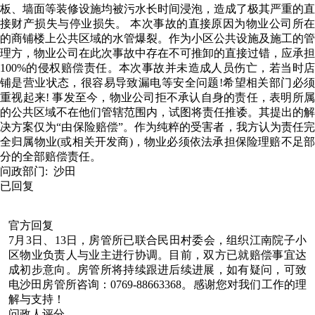
板、墙面等装修设施均被污水长时间浸泡，造成了极其严重的直
接财产损失与停业损失。 本次事故的直接原因为物业公司所在
的商铺楼上公共区域的水管爆裂。作为小区公共设施及施工的管
理方，物业公司在此次事故中存在不可推卸的直接过错，应承担
100%的侵权赔偿责任。本次事故并未造成人员伤亡，若当时店
铺是营业状态，很容易导致漏电等安全问题!希望相关部门必须
重视起来! 事发至今，物业公司拒不承认自身的责任，表明所属
的公共区域不在他们管辖范围内，试图将责任推诿。其提出的解
决方案仅为“由保险赔偿”。作为纯粹的受害者，我方认为责任完
全归属物业(或相关开发商)，物业必须依法承担保险理赔不足部
分的全部赔偿责任。
问政部门:
沙田
已回复
官方回复
7月3日、13日，房管所已联合民田村委会，组织江南院子小
区物业负责人与业主进行协调。目前，双方已就赔偿事宜达
成初步意向。房管所将持续跟进后续进展，如有疑问，可致
电沙田房管所咨询：0769-88663368。感谢您对我们工作的理
解与支持！
问政人评分