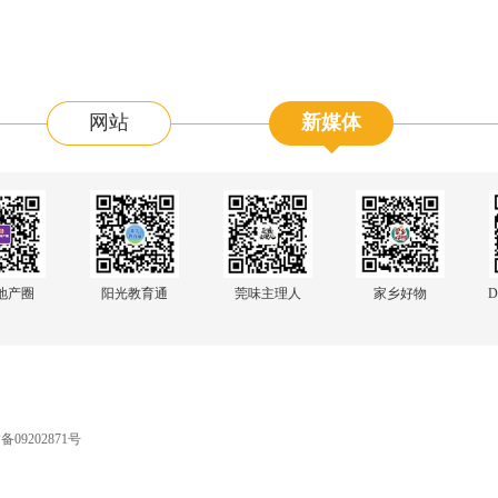
网站
新媒体
阳光教育通
地产圈
莞味主理人
家乡好物
D
09202871号