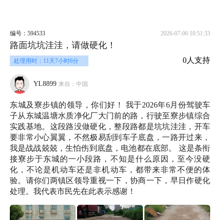
编号：594533
2026-07-06 10:51:33
路面坑坑洼洼，请做硬化！
0人支持
处理用时：11天7小时6分
YL8899
来自：中国
东城及寮步镇的领导，你们好！ 我于2026年6月份驾驶车
子从东城温塘水质净化厂大门前的路，行驶至寮步镇综合
实践基地。这段路没做硬化，整段路都是坑坑洼洼，开车
要非常小心翼翼，不然极易刮到车子底盘，一路开过来，
我是战战兢兢，生怕伤到底盘，电池都在底部。 这是条衔
接寮步于东城的一小段路，不知是什么原因，至今没硬
化，不论是机动车还是非机动车，都带来非常不便的体
验。请你们两镇区领导重视一下，协商一下，早日作硬化
处理。我代表市民先在此表示感谢！