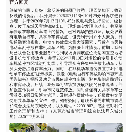
官方回复
尊敬的市民，您好！您反映的问题已收悉，现回复如下：收到
反映的情况后，我分局于2026年7月13日10时29分对诉求进行
办理，并于2026年7月13日10时45分致电与您进行回访。经核
查，位于东城天宝地铁站出口，现场确实发现电动车、共享单
车停放在非机动车道上的情况，已对现场拍照取证。该处设置
有电动自行车、共享单车停放点，但受制于用户个人素质、日
常通勤客流密集、电动车停放需求量大等因素，导致有市民将
电动车乱停放在非机动车区域。为解决上述情况，前期，我分
局已联合公用事业服务中心到现场协调该点位周边闲置空地增
设非机动车停放点，并于2026年7月10日对增设的专属非机动
车规范停放区域进行划线，引导群众有序集中停放电动车，从
源头分散占道停车压力。同时，在非机动车道旁设置了4个“电
动单车停放点”提示标牌、派发《电动自行车停放影响市容环境
类告知书》提醒及劝导市民依规停放车辆，避免影响道路通行
和市容环境。后续，我分局将继续加强该路段的日常巡查，并
加强宣传劝导，引导市民规范停放。同时督促有关共享单车公
司派员加强日常巡查管理，及时规范摆放整齐，积极做好文明
使用共享单车的宣传工作。如有疑问，请联系东莞市城市管理
和综合执法局东城分局，联系电话：22001982。感谢您对我们
工作的理解和支持！（东莞市城市管理和综合执法局东城分
局）2026年7月20日