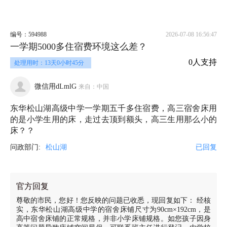
编号：594988
2026-07-08 16:56:47
一学期5000多住宿费环境这么差？
0人支持
处理用时：13天0小时45分
微信用dLmlG
来自：中国
东华松山湖高级中学一学期五千多住宿费，高三宿舍床用
的是小学生用的床，走过去顶到额头，高三生用那么小的
床？？
问政部门:
松山湖
已回复
官方回复
尊敬的市民，您好！您反映的问题已收悉，现回复如下： 经核
实，东华松山湖高级中学的宿舍床铺尺寸为90cm×192cm，是
高中宿舍床铺的正常规格，并非小学床铺规格。如您孩子因身