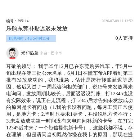
编号：595114
2026-07-09 11:13:52
乐购东莞补贴迟迟未发放
0人支持
处理用时：4天5小时11分
光和热童
来自：巴中市
尊敬的领导： 我于25年12月已在东莞购买汽车，于5月中
旬出现在第三批公示名单，6月1日在懂车帝APP看到第三
批有发放成功的，我也没急，估计是跨行转账延迟等原
因，然后又过了一周我咨询相关部门，说15号未发放再来
电询问，发放周期比较长，后面迟迟没到账，打12345也没
有实际效果，说正在走流程，打12345后才告知未发放成功
的原因是卡有问题（1.我的卡没有问题，每月工资正常使
用，是地方卡；2.当时只要求1类卡，并没说地方卡不行；
3.未发放成功第一时间没有来电询问补新的卡号，在打完
12345后才来了一个短信提供新卡号），这些我都不说，存
在理解，但是请问当初既然你怪在我卡的原因，那现在提