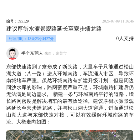
编号：595129
2026-07-09 11:36:46
建议厚街水濂景观路延长至寮步蟠龙路
0人支持
处理用时：13天23小时27分
半个东莞人
来自：东莞市
东部快速路到了寮步成了断头路，大量车子只能通过松山
湖大道（八一路）进入环城南路，车流涌入市区，导致环
南城堵车严重。虽然环城南路有扩建升级计划，但是周边
同沙水库的影响，路网密度严重不足，环城南路扩建后仍
无法满足周边需求。 新建一条与环城南路平行的道路，增
长路网密度是解决堵车的最有效途径。建议厚街水濂景观
路延长至寮步蟠龙路，并与松山湖大道穿通，进而通过松
山湖大道与东部快速对接，可以有效缓解环城南路的车
流。大概走向如图：