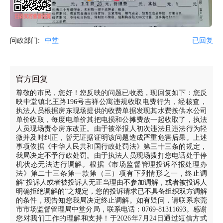
问政部门:
中堂
已回复
官方回复
尊敬的市民，您好！您反映的问题已收悉，现回复如下：您反
映中堂镇北王路196号吉祥公寓违规收取电费行为，经核查，
执法人员根据房东现场提供的收费单据发现其水费按供水公司
单价收取，每度电单价其把电损和公摊费放一起收取了，执法
人员现场责令房东改正。由于被举报人初次违法且违法行为轻
微并及时纠正，暂无证据证明该问题造成严重危害后果。上述
事项依据《中华人民共和国行政处罚法》第三十三条的规定，
我局决定不予行政处罚。由于执法人员现场拨打您电话处于停
机状态无法进行调解。根据《市场监督管理投诉举报处理办
法》第二十三条第一款第（三）项有下列情形之一，终止调
解“投诉人或者被投诉人无正当理由不参加调解，或者被投诉人
明确拒绝调解的”之规定，您的投诉请求已不具备组织双方调解
的条件，现告知您我局决定终止调解。如有疑问，请联系东莞
市市场监督管理局中堂分局，联系电话：0769-81311693。感谢
您对我们工作的理解和支持！于2026年7月24日通过短信方式