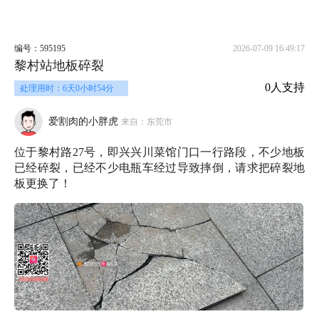
编号：595195
2026-07-09 16:49:17
黎村站地板碎裂
0人支持
处理用时：6天0小时54分
爱割肉的小胖虎
来自：东莞市
位于黎村路27号，即兴兴川菜馆门口一行路段，不少地板
已经碎裂，已经不少电瓶车经过导致摔倒，请求把碎裂地
板更换了！