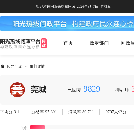
欢迎您访问阳光热线问政
2026年8月7日
星期五
首页
政府部门
问政
阳光问政
>
部门详情
9829
莞城
已回复
待处理
平均分 3.1
办结率 97.8%
满意率 86.7%
9707人评分
5分