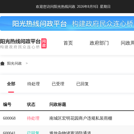
欢迎您访问阳光热线问政
2026年8月9日
星期日
首页
政府部门
问政
阳光问政
>
全部
待处理
已受理
已回复
编号
状态
问政标题
600068
待处理
南城区宏明花园商户违规私装雨棚
600041
已回复
堆放杂物堵塞消防通道