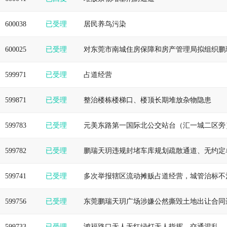
600038
已受理
居民养鸟污染
600025
已受理
599971
已受理
占道经营
599871
已受理
整治楼栋楼梯口、楼顶长期堆放杂物隐患
599783
已受理
599782
已受理
599741
已受理
599756
已受理
599733
已受理
鸿福路口无人无红绿灯无人指挥，交通混乱