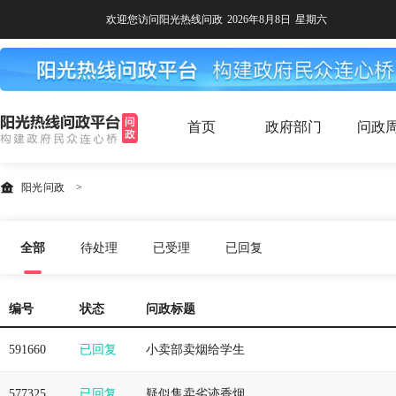
欢迎您访问阳光热线问政
2026年8月8日
星期六
首页
政府部门
问政
阳光问政
>
全部
待处理
已受理
已回复
编号
状态
问政标题
591660
已回复
小卖部卖烟给学生
577325
已回复
疑似售卖劣迹香烟