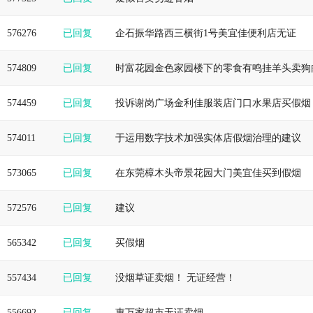
576276
已回复
企石振华路西三横街1号美宜佳便利店无证
574809
已回复
时富花园金色家园楼下的零食有鸣挂羊头卖狗
574459
已回复
投诉谢岗广场金利佳服装店门口水果店买假烟
574011
已回复
于运用数字技术加强实体店假烟治理的建议
573065
已回复
在东莞樟木头帝景花园大门美宜佳买到假烟
572576
已回复
建议
565342
已回复
买假烟
557434
已回复
没烟草证卖烟！ 无证经营！
556692
已回复
惠万家超市无证卖烟