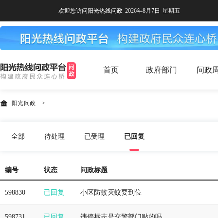
欢迎您访问阳光热线问政
2026年8月7日
星期五
首页
政府部门
问政
阳光问政
>
全部
待处理
已受理
已回复
编号
状态
问政标题
598830
已回复
小区防蚊灭蚊要到位
598731
已回复
违停标志是交警部门贴的吗