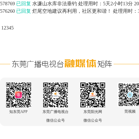
578769
已回复
水濂山水库非法垂钓
处理用时：5天2小时13分
20
576260
已回复
烂尾空地建议再利用，社区更和谐！
处理用时：3
1
2
3
4
5
莞视频
知东莞APP
东莞广播电视台
东莞阳光网
微信公众号
微信公众号