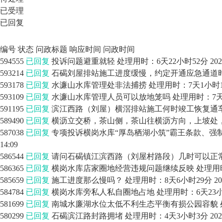
已受理
已回复
编号
状态
问政标题
响应时间
问政时间
594555
已回复
投诉问题避重就轻
处理用时：6天22小时52分
202
593214
已回复
石碣刘屋排站施工进度缓慢，约定开通应急通道
593178
已回复
水濂山水库管理处非法捕捞
处理用时：7天1小时
593109
已回复
水濂山水库管理人员可以放地笼吗
处理用时：7天
591195
已回复
滨江西路（刘屋）横滘排站施工何时竣工恢复通
589490
已回复
横沥立交桥，茶山侧，茶山往横沥方向，上坡处
587038
已回复
专项投诉横岗水库“厚岛栖湖小筑”霸王条款、强
14:09
586544
已回复
请问石碣镇江滨西路（刘屋村路段）几时可以正
586365
已回复
横岗水库店家圈地经营违规问题继续反映
处理用
585659
已回复
施工进度那么慢吗？
处理用时：8天6小时29分
20
584784
已回复
横岗水库旁私人私自圈地占地
处理用时：6天23
581699
已回复
南城水廉湖水位太低不利生态平衡有损公园容貌
580299
已回复
石碣滨江路封路拥堵
处理用时：4天3小时3分
202