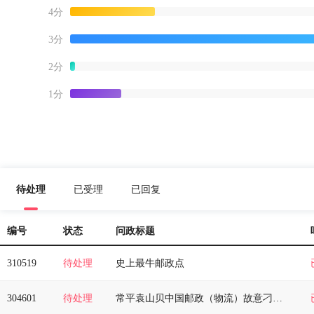
4分
3分
2分
1分
待处理
已受理
已回复
编号
状态
问政标题
310519
待处理
史上最牛邮政点
304601
待处理
常平袁山贝中国邮政（物流）故意刁难客户