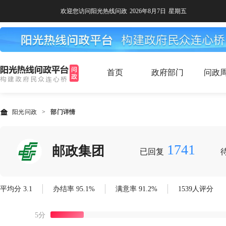
欢迎您访问阳光热线问政
2026年8月7日
星期五
首页
政府部门
问政
阳光问政
>
部门详情
1741
邮政集团
已回复
平均分 3.1
办结率 95.1%
满意率 91.2%
1539人评分
5分