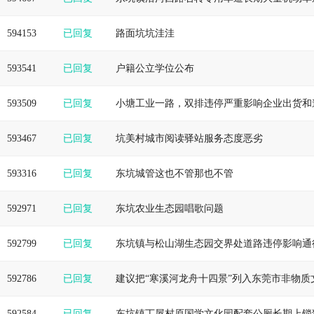
594153
已回复
路面坑坑洼洼
593541
已回复
户籍公立学位公布
593509
已回复
小塘工业一路，双排违停严重影响企业出货和
593467
已回复
坑美村城市阅读驿站服务态度恶劣
593316
已回复
东坑城管这也不管那也不管
592971
已回复
东坑农业生态园唱歌问题
592799
已回复
东坑镇与松山湖生态园交界处道路违停影响通
592786
已回复
建议把“寒溪河龙舟十四景”列入东莞市非物质
592584
已回复