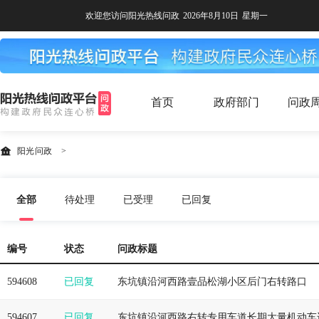
欢迎您访问阳光热线问政
2026年8月10日
星期一
首页
政府部门
问政
阳光问政
>
全部
待处理
已受理
已回复
编号
状态
问政标题
594608
已回复
东坑镇沿河西路壹品松湖小区后门右转路口
594607
已回复